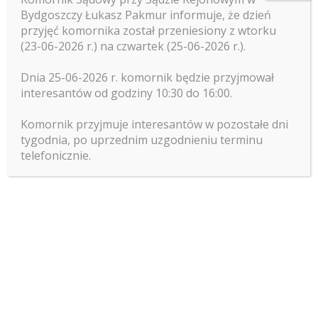
sprzedawane również w drodze licytacji
Bydgoszczy Łukasz Pakmur informuje, że dzień
przyjęć komornika został przeniesiony z wtorku
elektronicznej.
(23-06-2026 r.) na czwartek (25-06-2026 r.).
E-licytacje nieruchomości odbywają się za
Dnia 25-06-2026 r. komornik będzie przyjmował
pośrednictwem platformy:
www.e-
interesantów od godziny 10:30 do 16:00.
licytacje.komornik.pl
Komornik przyjmuje interesantów w pozostałe dni
Aby odnaleźć licytacje nieruchomości
tygodnia, po uprzednim uzgodnieniu terminu
telefonicznie.
położonych w Bydgoszczy bądź okolicy,
skorzystać należy z panelu wyszukiwania.
Kategorie
Bez kategorii
Obniżenie kwot wolnych od egzekucji?
Dzień Otwarty Komorników Sądowych pod
hasłem „masz wiadomość”