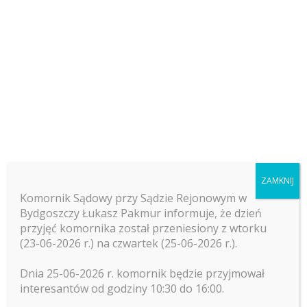
21 maja 2021
przez
Łukasz Pakmur
Komornik sądowy przy Sądzie Rejonowym w
Bydgoszczy Łukasz Pakmur informuje, że dnia
25. maja odbędzie się konferencja naukowa
on-line pt. „Elektronizacja postępowania
egzekucyjnego wyzwaniem dla wymiaru
sprawiedliwości. Stan obecny i perspektywy.”
ZAMKNIJ
„Konferencja dotyczyć będzie obecnie
Komornik Sądowy przy Sądzie Rejonowym w
procedowanych przez Parlament przepisów o
Bydgoszczy Łukasz Pakmur informuje, że dzień
elektronicznej licytacji nieruchomości, ale
przyjęć komornika został przeniesiony z wtorku
również przyszłości postępowania
(23-06-2026 r.) na czwartek (25-06-2026 r.).
egzekucyjnego: akt elektronicznych czy też
Dnia 25-06-2026 r. komornik będzie przyjmował
doręczeń elektronicznych w postępowaniu
interesantów od godziny 10:30 do 16:00.
egzekucyjnym. Wśród zaproszonych gości,