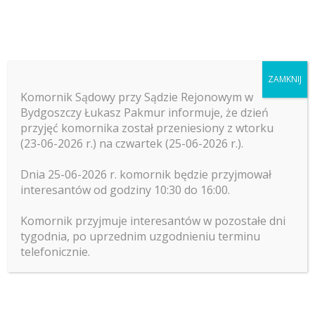
Kto uchyla się od wykonania orzeczonego
przez sąd na rzecz pokrzywdzonego lub osoby
dla niego najbliższej, za przestępstwo ścigane
ZAMKNIJ
z oskarżenia publicznego, środka
Komornik Sądowy przy Sądzie Rejonowym w
kompensacyjnego w postaci obowiązku
Bydgoszczy Łukasz Pakmur informuje, że dzień
naprawienia szkody lub zadośćuczynienia za
przyjęć komornika został przeniesiony z wtorku
doznaną krzywdę albo nawiązki,
(23-06-2026 r.) na czwartek (25-06-2026 r.).
podlega karze pozbawienia wolności od 3
miesięcy do lat 5.
Dnia 25-06-2026 r. komornik będzie przyjmował
interesantów od godziny 10:30 do 16:00.
Nie podlega karze sprawca przestępstwa
Komornik przyjmuje interesantów w pozostałe dni
określonego w § 1, który wykonał w całości
tygodnia, po uprzednim uzgodnieniu terminu
orzeczony wobec niego środek kompensacyjny
telefonicznie.
nie później niż przed upływem 30 dni od dnia
pierwszego przesłuchania w charakterze
podejrzanego.